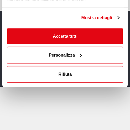
Mostra dettagli
Accetta tutti
UN'AVVENTURA STRAORDINARIA
Personalizza
Rifiuta
DONNAVVENTURA 1989 - 2026
SANMARCO s.r.l. - Tutti i diritti riservati - All rights
reserved - Numero licenza SIAE 2907/I/2838