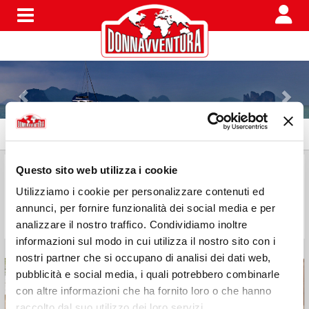
Menu
CAFÈ JILILI
- Hamma Gabes – Ksar Ghilane – El borma
Questo sito web utilizza i cookie
Utilizziamo i cookie per personalizzare contenuti ed
Pausa merenda con un buon the alla menta e assaggio
annunci, per fornire funzionalità dei social media e per
del pane Tabouna, appena sfornato e molto buono.
analizzare il nostro traffico. Condividiamo inoltre
informazioni sul modo in cui utilizza il nostro sito con i
nostri partner che si occupano di analisi dei dati web,
pubblicità e social media, i quali potrebbero combinarle
con altre informazioni che ha fornito loro o che hanno
raccolto dal suo utilizzo dei loro servizi.