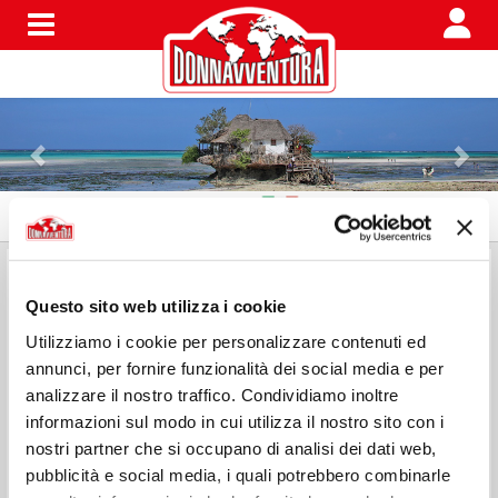
Menu
FES HERITAGE BOUTIQUE HOTEL
- Angle Rue Douh
Sidi El Khayat Place Batha Fes
Questo sito web utilizza i cookie
Utilizziamo i cookie per personalizzare contenuti ed
Hotel comodo appena fuori dalla medina di Fes,
annunci, per fornire funzionalità dei social media e per
personale cordiale e gentile, caldo.
analizzare il nostro traffico. Condividiamo inoltre
Cena particolare con zuppa di verdure, un’insalata di
informazioni sul modo in cui utilizza il nostro sito con i
avocado,gamberi, mango e ananas dentro un ananas a
nostri partner che si occupano di analisi dei dati web,
meta’.
pubblicità e social media, i quali potrebbero combinarle
Come secondo abbiamo mangiato un’ orata