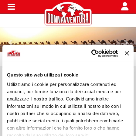
Menu
RIAD DAR WAHID
-
Questo sito web utilizza i cookie
Utilizziamo i cookie per personalizzare contenuti ed
Merenda a base di the’ verde alla menta tipico
annunci, per fornire funzionalità dei social media e per
marocchino con una varietà di assaggi di dolci tipici
analizzare il nostro traffico. Condividiamo inoltre
marocchini: biscotti frollini alle noci , alle mandorle,
informazioni sul modo in cui utilizza il nostro sito con i
datteri speciali disossati con dentro una mezza noce,
nostri partner che si occupano di analisi dei dati web,
crepes fritte ricoperte di zucchero a velo, miele e
pubblicità e social media, i quali potrebbero combinarle
mandorle.
con altre informazioni che ha fornito loro o che hanno
Luogo accogliente e personale gentile e cordiale.
raccolto dal suo utilizzo dei loro servizi.