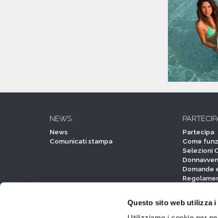
NEWS
PARTECIP
News
Partecipa
Comunicati stampa
Come funz
Selezioni 
Donnavven
Domande e
Regolame
Questo sito web utilizza i
EVENTI
PARTNER
Utilizziamo i cookie per pe