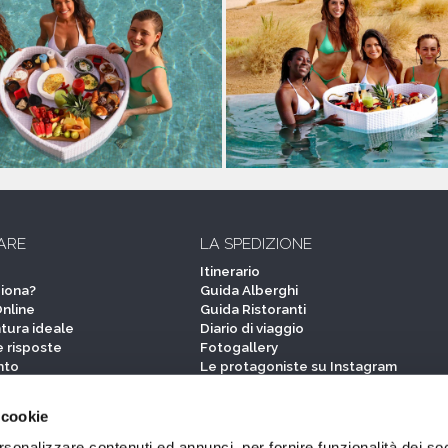
ARE
LA SPEDIZIONE
Itinerario
iona?
Guida Alberghi
Online
Guida Ristoranti
tura ideale
Diario di viaggio
 risposte
Fotogallery
nto
Le protagoniste su Instagram
I reportage delle protagoniste
 cookie
STORY
rsonalizzare contenuti ed annunci, per fornire funzionalità dei so