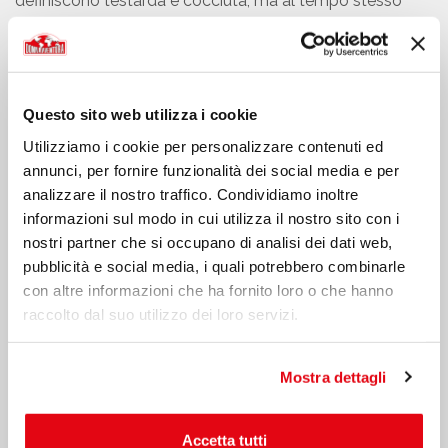
definiscono testarda e cocciuta, ma al tempo stesso
molto sensibile. Frequenta la Facoltà di Giurisprudenza a
Trento. Tra i progetti futuri, oltre alla laurea, quello di
diventare insegnante di tennis. Il sogno nel cassetto di
Alice è quello di viaggiare e vedere del mondo quanto
Questo sito web utilizza i cookie
più possibile. Le piacerebbe stare (e lavorare) almeno
per un pò nel Caribe, a Playa del Carmen, dove vive sua
Utilizziamo i cookie per personalizzare contenuti ed
mamma ...ovviamente a patto che il suo fidanzato la
annunci, per fornire funzionalità dei social media e per
segua! Le piace molto l'arancione, perchè è un colore
analizzare il nostro traffico. Condividiamo inoltre
solare. Il suo musicista preferito è Robbie Williams, e
informazioni sul modo in cui utilizza il nostro sito con i
adora "All Night Long" di Lionel Richie. Ama i “lieto fine” e
nostri partner che si occupano di analisi dei dati web,
il suo film preferito è “L'amore non va in vacanza”. Non è
pubblicità e social media, i quali potrebbero combinarle
una grande appassionata d'arte, ma apprezza molto le
con altre informazioni che ha fornito loro o che hanno
cose fatte a mano. Conosce Donnavventura da parecchi
raccolto dal suo utilizzo dei loro servizi.
anni: sua mamma è sempre stata appassionata del
programma e l’ha contagiata! I suoi genitori le hanno
Mostra dettagli
trasmesso la passione per la guida, con i loro racconti sui
Rally.
E' alla sua seconda spedizione con Donnavventura
Accetta tutti