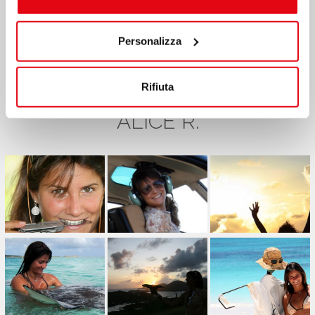
dopo aver partecipato al Grand Raid do Brasil 2008.
Ha un cane, un pastore di tedesco di nome Zeus pronto
a partire con lei nel caso in cui Donnavventura lo volesse
Personalizza
come mascotte!
Rifiuta
GALLERIA FOTOGRAFICA DI
ALICE R.