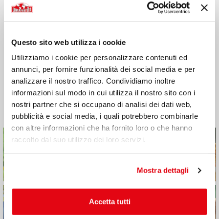
Bergamo e vive a Milano dove frequenta la facoltà di
Scienze della Comunicazione. Solare e determinata, ama
viaggiare ma soprattutto scoprire culture diverse, luoghi
nascosti e conoscere persone nuove. Ha sempre
Questo sito web utilizza i cookie
praticato sport, danza, sci, nuoto, pallavolo e ama
Utilizziamo i cookie per personalizzare contenuti ed
mettersi alla prova ed essere indipendente.
annunci, per fornire funzionalità dei social media e per
analizzare il nostro traffico. Condividiamo inoltre
GALLERIA FOTOGRAFICA DI
informazioni sul modo in cui utilizza il nostro sito con i
PAOLA B
nostri partner che si occupano di analisi dei dati web,
pubblicità e social media, i quali potrebbero combinarle
con altre informazioni che ha fornito loro o che hanno
raccolto dal suo utilizzo dei loro servizi.
Mostra dettagli
Accetta tutti