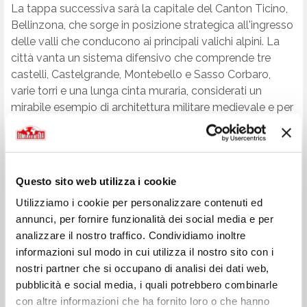
La tappa successiva sarà la capitale del Canton Ticino,
Bellinzona, che sorge in posizione strategica all'ingresso
delle valli che conducono ai principali valichi alpini. La
città vanta un sistema difensivo che comprende tre
castelli, Castelgrande, Montebello e Sasso Corbaro,
varie torri e una lunga cinta muraria, considerati un
mirabile esempio di architettura militare medievale e per
questo motivo inseriti dall’Unesco nella sua lista di
patrimoni mondiali dell’umanità.
Da qui andremo alla scoperta della spettacolare Val
Verzasca dove l’omonimo fiume, scorrendo fra rocce
Questo sito web utilizza i cookie
candide crea polle d’acqua trasparente molto
Utilizziamo i cookie per personalizzare contenuti ed
suggestive. Tra le valli Ticinesi è quella che ha
annunci, per fornire funzionalità dei social media e per
mantenuto le sue caratteristiche più autentiche, fatte di
analizzare il nostro traffico. Condividiamo inoltre
piccoli villaggi di pietra arroccati sulle sue pendici, come
informazioni sul modo in cui utilizza il nostro sito con i
Corippo che è anche il punto di partenza di un
nostri partner che si occupano di analisi dei dati web,
canyoning appassionante ed impegnativo che vedrà
pubblicità e social media, i quali potrebbero combinarle
protagoniste le donnavventura.
con altre informazioni che ha fornito loro o che hanno
Riprenderemo il nostro viaggio affrontando prima il