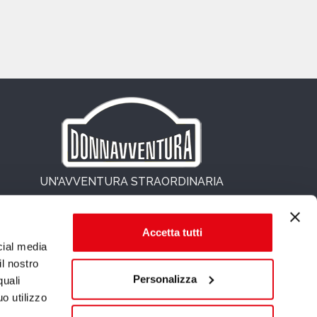
UN'AVVENTURA STRAORDINARIA
Accetta tutti
cial media
il nostro
Personalizza
quali
o utilizzo