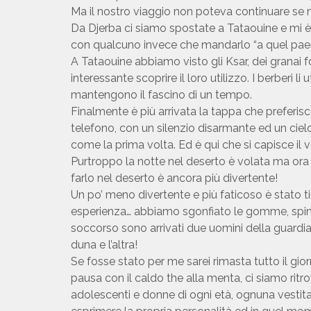
Ma il nostro viaggio non poteva continuare se n
Da Djerba ci siamo spostate a Tataouine e mi è
con qualcuno invece che mandarlo “a quel pae
A Tataouine abbiamo visto gli Ksar, dei granai f
interessante scoprire il loro utilizzo. I berberi l
mantengono il fascino di un tempo.
Finalmente è più arrivata la tappa che preferis
telefono, con un silenzio disarmante ed un cielo
come la prima volta. Ed è qui che si capisce il
Purtroppo la notte nel deserto è volata ma ora ar
farlo nel deserto è ancora più divertente!
Un po’ meno divertente e più faticoso è stato ti
esperienza… abbiamo sgonfiato le gomme, spinto 
soccorso sono arrivati due uomini della guardia
duna e l’altra!
Se fosse stato per me sarei rimasta tutto il gio
pausa con il caldo the alla menta, ci siamo rit
adolescenti e donne di ogni età, ognuna vestita 