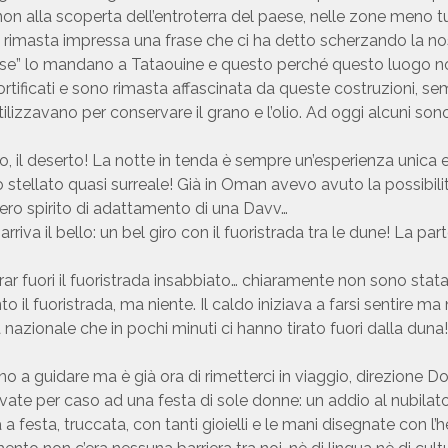
on alla scoperta dell’entroterra del paese, nelle zone meno t
 rimasta impressa una frase che ci ha detto scherzando la nos
se” lo mandano a Tataouine e questo perché questo luogo non
ortificati e sono rimasta affascinata da queste costruzioni, s
i utilizzavano per conservare il grano e l’olio. Ad oggi alcuni son
co, il deserto! La notte in tenda è sempre un’esperienza unic
 stellato quasi surreale! Già in Oman avevo avuto la possibili
 vero spirito di adattamento di una Davv…
riva il bello: un bel giro con il fuoristrada tra le dune! La pa
rar fuori il fuoristrada insabbiato… chiaramente non sono stat
il fuoristrada, ma niente. Il caldo iniziava a farsi sentire m
 nazionale che in pochi minuti ci hanno tirato fuori dalla du
rno a guidare ma è già ora di rimetterci in viaggio, direzione
rovate per caso ad una festa di sole donne: un addio al nubil
a festa, truccata, con tanti gioielli e le mani disegnate con 