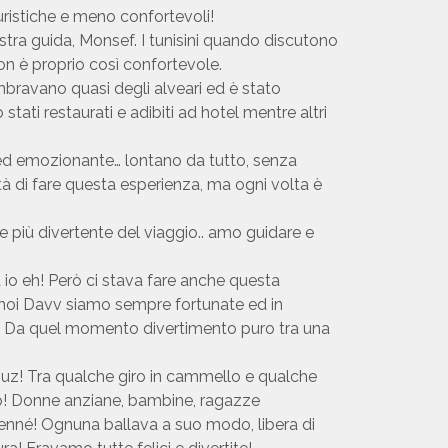
uristiche e meno confortevoli!
tra guida, Monsef. I tunisini quando discutono
 è proprio così confortevole.
embravano quasi degli alveari ed è stato
o stati restaurati e adibiti ad hotel mentre altri
a ed emozionante… lontano da tutto, senza
tà di fare questa esperienza, ma ogni volta è
rte più divertente del viaggio.. amo guidare e
a io eh! Però ci stava fare anche questa
a noi Davv siamo sempre fortunate ed in
na! Da quel momento divertimento puro tra una
 Douz! Tra qualche giro in cammello e qualche
ato! Donne anziane, bambine, ragazze
l’henné! Ognuna ballava a suo modo, libera di