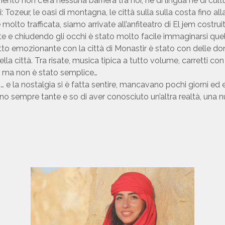
to non c’era nessuna barriera tra noi, nè di lingua nè di cultur
hi: Tozeur, le oasi di montagna, le città sulla sulla costa fino a
lto trafficata, siamo arrivate all’anfiteatro di El jem costruito
nte e chiudendo gli occhi è stato molto facile immaginarsi que
tto emozionante con la città di Monastir è stato con delle d
la città. Tra risate, musica tipica a tutto volume, carretti con 
o ma non è stato semplice…
… e la nostalgia si è fatta sentire, mancavano pochi giorni ed e
ono sempre tante e so di aver conosciuto un’altra realtà, una n