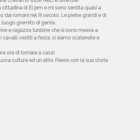
a! Eravamo tutte felici e divertite!
lla cittadina di El jem e mi sono sentita quasi a
 dai romani nel III secolo. Le pietre grandi e di
l luogo gremito di gente.
onne e ragazze tunisine che si sono messe a
i cavalli vestiti a festa, ci siamo scatenate e
ra ora di tornare a casa!
uova cultura ed un altro Paese con la sua storia