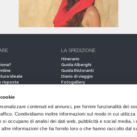
ARE
LA SPEDIZIONE
Itinerario
iona?
Guida Alberghi
Online
Guida Ristoranti
tura ideale
Diario di viaggio
 risposte
Fotogallery
nto
Le protagoniste su Instagram
I reportage delle protagoniste
 cookie
rsonalizzare contenuti ed annunci, per fornire funzionalità dei so
STORY
raffico. Condividiamo inoltre informazioni sul modo in cui utilizza 
Donnavventura Story
e si occupano di analisi dei dati web, pubblicità e social media, i 
iciali
Le Superveterane
ltre informazioni che ha fornito loro o che hanno raccolto dal su
tner
Le veterane
ituzionali
Veterans' Stories