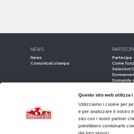
NEWS
PARTECIP
News
Partecipa
Comunicati stampa
Come funz
Selezioni 
Donnavven
Domande e
Regolame
Questo sito web utilizza i
Utilizziamo i cookie per pe
EVENTI
PARTNER
e per analizzare il nostro t
EVENTI
Partner
sito con i nostri partner ch
Selezioni
Fornitori uff
potrebbero combinarle con a
Donnavventura Experience
Travel par
Eventi Speciali
Partner ist
dei loro servizi.