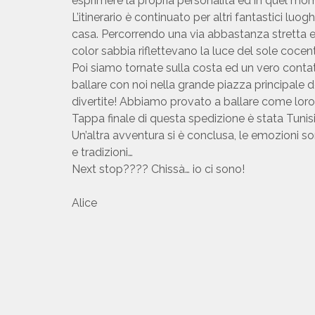
esprimere la propria personalità ed in quel momen
L’itinerario è continuato per altri fantastici luog
casa. Percorrendo una via abbastanza stretta e mo
color sabbia riflettevano la luce del sole coce
Poi siamo tornate sulla costa ed un vero conta
ballare con noi nella grande piazza principale del
divertite! Abbiamo provato a ballare come lor
Tappa finale di questa spedizione è stata Tunisi
Un’altra avventura si è conclusa, le emozioni s
e tradizioni…
Next stop???? Chissà… io ci sono!
Alice