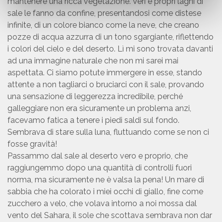
mantenere una ricca vegetazione. Veri e propri laghi di
sale le fanno da confine, presentandosi come distese
infinite, di un colore bianco come la neve, che creano
pozze di acqua azzurra di un tono sgargiante, riflettendo
i colori del cielo e del deserto. Lì mi sono trovata davanti
ad una immagine naturale che non mi sarei mai
aspettata. Ci siamo potute immergere in esse, stando
attente a non tagliarci o bruciarci con il sale, provando
una sensazione di leggerezza incredibile, perché
galleggiare non era sicuramente un problema anzi,
facevamo fatica a tenere i piedi saldi sul fondo.
Sembrava di stare sulla luna, fluttuando come se non ci
fosse gravità!
Passammo dal sale al deserto vero e proprio, che
raggiungemmo dopo una quantità di controlli fuori
norma, ma sicuramente ne è valsa la pena! Un mare di
sabbia che ha colorato i miei occhi di giallo, fine come
zucchero a velo, che volava intorno a noi mossa dal
vento del Sahara, il sole che scottava sembrava non dar