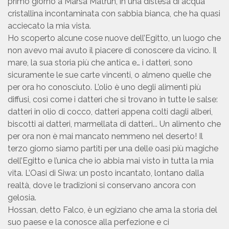
primo giorno a Marsa Matruh, in una distesa di acqua
cristallina incontaminata con sabbia bianca, che ha quasi
acciecato la mia vista.
Ho scoperto alcune cose nuove dell’Egitto, un luogo che
non avevo mai avuto il piacere di conoscere da vicino. Il
mare, la sua storia più che antica e… i datteri, sono
sicuramente le sue carte vincenti, o almeno quelle che
per ora ho conosciuto. L’olio è uno degli alimenti più
diffusi, così come i datteri che si trovano in tutte le salse:
datteri in olio di cocco, datteri appena colti dagli alberi,
biscotti ai datteri, marmellata di datteri... Un alimento che
per ora non è mai mancato nemmeno nel deserto! Il
terzo giorno siamo partiti per una delle oasi più magiche
dell’Egitto e l’unica che io abbia mai visto in tutta la mia
vita. L’Oasi di Siwa: un posto incantato, lontano dalla
realtà, dove le tradizioni si conservano ancora con
gelosia.
Hossan, detto Falco, è un egiziano che ama la storia del
suo paese e la conosce alla perfezione e ci