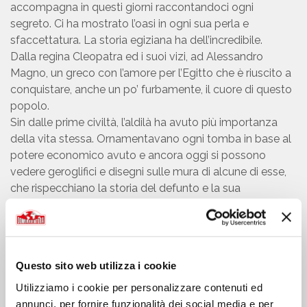
accompagna in questi giorni raccontandoci ogni
segreto. Ci ha mostrato l’oasi in ogni sua perla e
sfaccettatura. La storia egiziana ha dell’incredibile.
Dalla regina Cleopatra ed i suoi vizi, ad Alessandro
Magno, un greco con l’amore per l’Egitto che è riuscito a
conquistare, anche un po’ furbamente, il cuore di questo
popolo.
Sin dalle prime civiltà, l’aldilà ha avuto più importanza
della vita stessa. Ornamentavano ogni tomba in base al
potere economico avuto e ancora oggi si possono
vedere geroglifici e disegni sulle mura di alcune di esse,
che rispecchiano la storia del defunto e la sua
personalità. Nel’Oasi di Siwa, su una delle montagne
dedicate al cimitero dei morti, ho trovato persino un
osso umano quasi completamente intatto, che data la
grandezza presupponiamo essere stato un femore! Una
Questo sito web utilizza i cookie
cosa che mi ha stupita, inquietata ma anche affascinata,
facendomi rendere conto di quanti anni siano passati,
Utilizziamo i cookie per personalizzare contenuti ed
quante idee, quante culture, credenze, persone…
annunci, per fornire funzionalità dei social media e per