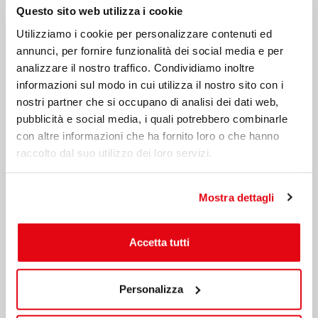
Sky Full of Stars’ dei Coldplay (una delle mie preferite)…
Questo sito web utilizza i cookie
uno spettacolo.
Utilizziamo i cookie per personalizzare contenuti ed
L’accoglienza che riceviamo è sempre eccezionale; ci
annunci, per fornire funzionalità dei social media e per
trattano come regine, tant’è che sono quasi due
analizzare il nostro traffico. Condividiamo inoltre
settimane che siamo scortate dalla polizia… manco
informazioni sul modo in cui utilizza il nostro sito con i
fossimo il presidente della repubblica! Ammetto che mi
nostri partner che si occupano di analisi dei dati web,
fa sentire molto importante.
pubblicità e social media, i quali potrebbero combinarle
La seconda e ultima sera al campo tendato ci hanno
con altre informazioni che ha fornito loro o che hanno
organizzato un party sulla sabbia davanti al fuoco.
raccolto dal suo utilizzo dei loro servizi.
Musica, balli e tanto divertimento con tutto lo staff: è
stata una serata fantastica.
Poi il deserto bianco… un capolavoro della natura.
Mostra dettagli
Quando siamo scese dalle macchine in quel paradiso, ci
siamo trovate immerse tra sculture naturali ed è stato
Accetta tutti
come atterrare sulla luna… un bianco accecante, da
togliere il fiato.
Abbiamo anche avuto la possibilità di fare una piccola
Personalizza
tappa ad Al-Tarfa Lodge, una struttura raffinata,
elegante e assolutamente fuori dal comune rispetto al