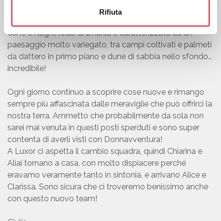
tipico stile egiziano che abbiamo incontrato nelle oasi.
Rifiuta
Se lo scenario di Al Fayoum poneva contrasti tra le sue
dune e i laghi; l’oasi di Dhakla è caratterizzata da un
paesaggio molto variegato, tra campi coltivati e palmeti
da dattero in primo piano e dune di sabbia nello sfondo…
incredibile!
Ogni giorno continuo a scoprire cose nuove e rimango
sempre più affascinata dalle meraviglie che può offrirci la
nostra terra. Ammetto che probabilmente da sola non
sarei mai venuta in questi posti sperduti e sono super
contenta di averli visti con Donnavventura!
A Luxor ci aspetta il cambio squadra, quindi Chiarina e
Aliai tornano a casa, con molto dispiacere perché
eravamo veramente tanto in sintonia, e arrivano Alice e
Clarissa. Sono sicura che ci troveremo benissimo anche
con questo nuovo team!