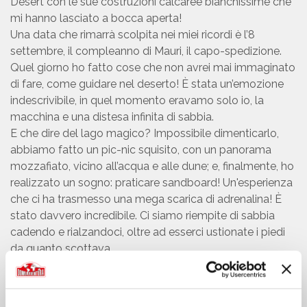
Desert con le sue costruzioni calcaree bianchissime che
mi hanno lasciato a bocca aperta!
Una data che rimarrà scolpita nei miei ricordi è l’8
settembre, il compleanno di Mauri, il capo-spedizione.
Quel giorno ho fatto cose che non avrei mai immaginato
di fare, come guidare nel deserto! È stata un’emozione
indescrivibile, in quel momento eravamo solo io, la
macchina e una distesa infinita di sabbia.
E che dire del lago magico? Impossibile dimenticarlo,
abbiamo fatto un pic-nic squisito, con un panorama
mozzafiato, vicino all’acqua e alle dune; e, finalmente, ho
realizzato un sogno: praticare sandboard! Un'esperienza
che ci ha trasmesso una mega scarica di adrenalina! È
stato davvero incredibile. Ci siamo riempite di sabbia
cadendo e rialzandoci, oltre ad esserci ustionate i piedi
da quanto scottava.
Per non parlare della nottata passata a Shahrazad, nella
tenda nel deserto, è stata pura magia: addormentarsi
sotto un cielo stellato è stato come vivere la canzone ‘A