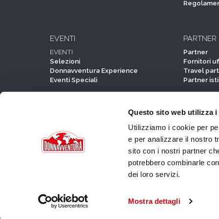
NEWS
PARTECIP
News
Partecipa
Comunicati stampa
Come funz
Selezioni 
Donnavven
Domande e
Regolame
Questo sito web utilizza i
Utilizziamo i cookie per pe
EVENTI
PARTNER
e per analizzare il nostro t
EVENTI
Partner
sito con i nostri partner ch
Selezioni
Fornitori uff
potrebbero combinarle con a
Donnavventura Experience
Travel par
Eventi Speciali
Partner ist
dei loro servizi.
SPIN OFF
Lady Experience - Senegal
Mostra dettagli
Lady Experience - Tunisia
Mammavventura