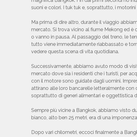
magnifica Bangkok. Fin dai primi secondi ho iniz
suoni e colori. I tuk tuk e, soprattutto, i motor
Ma prima di dire altro, durante il viaggio abbia
mercato. Si trova vicino al fiume Mekong ed è c
o vanno in pausa. Al passaggio del treno, le t
tutto viene immediatamente riabbassato e tornano
vedere questa scena di vita quotidiana.
Successivamente, abbiamo avuto modo di visitar
mercato dove sia i residenti che i turisti, per a
con il motore sono guidate dagli uomini. Impress
attirano alle loro bancarelle letteralmente con 
soprattutto di generi alimentari e oggettistica di
Sempre più vicine a Bangkok, abbiamo visto due
bianco, alto ben 25 metri, era di una imponenza s
Dopo vari chilometri, eccoci finalmente a Bang