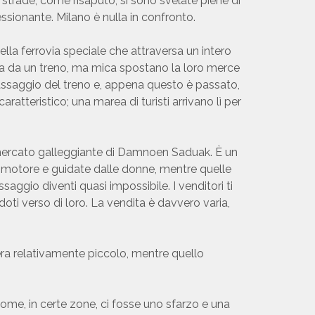
e strade, come risaputo, si sono svelate piene di
essionante. Milano è nulla in confronto.
lla ferrovia speciale che attraversa un intero
ata da un treno, ma mica spostano la loro merce
passaggio del treno e, appena questo è passato,
tteristico; una marea di turisti arrivano lì per
l mercato galleggiante di Damnoen Saduak. È un
nza motore e guidate dalle donne, mentre quelle
aggio diventi quasi impossibile. I venditori ti
oti verso di loro. La vendita è davvero varia,
ra relativamente piccolo, mentre quello
ome, in certe zone, ci fosse uno sfarzo e una