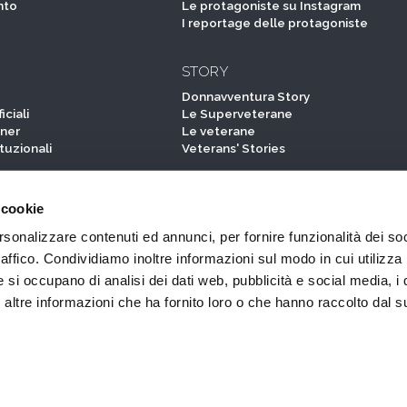
ARE
LA SPEDIZIONE
Itinerario
iona?
Guida Alberghi
Online
Guida Ristoranti
tura ideale
Diario di viaggio
 risposte
Fotogallery
nto
Le protagoniste su Instagram
I reportage delle protagoniste
 cookie
rsonalizzare contenuti ed annunci, per fornire funzionalità dei so
STORY
raffico. Condividiamo inoltre informazioni sul modo in cui utilizza 
Donnavventura Story
e si occupano di analisi dei dati web, pubblicità e social media, i 
iciali
Le Superveterane
ltre informazioni che ha fornito loro o che hanno raccolto dal su
tner
Le veterane
ituzionali
Veterans' Stories