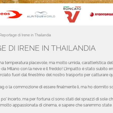
Reportage di Irene in Thailandia
GE DI IRENE IN THAILANDIA
na temperatura piacevole, ma molto umida, caratteristica dell
da Milano con la neve e il freddo! L’impatto è stato subito 
irciato fuori dal finestrino del nostro trasporto per catturare
 lag o la commozione di essere finalmente lì, ma ho dormito so
un po' incerto, ma per fortuna ci sono stati dei sprazzi di sol
 molto appassionata di cinema, e sapere che saremmo state s