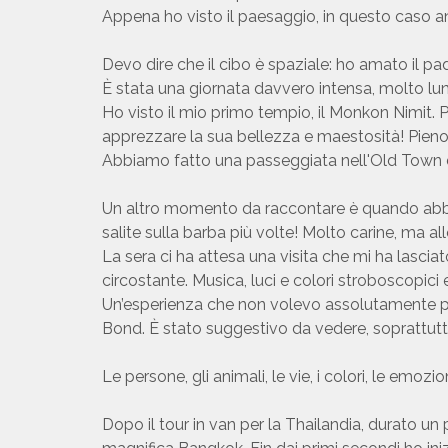
Appena ho visto il paesaggio, in questo caso a
Devo dire che il cibo è spaziale: ho amato il pa
È stata una giornata davvero intensa, molto lun
Ho visto il mio primo tempio, il Monkon Nimit. Pe
apprezzare la sua bellezza e maestosità! Pieno 
Abbiamo fatto una passeggiata nell'Old Town di
Un altro momento da raccontare è quando abbia
salite sulla barba più volte! Molto carine, ma a
La sera ci ha attesa una visita che mi ha lascia
circostante. Musica, luci e colori stroboscopici
Un’esperienza che non volevo assolutamente perd
Bond. È stato suggestivo da vedere, soprattutto
Le persone, gli animali, le vie, i colori, le emo
Dopo il tour in van per la Thailandia, durato un 