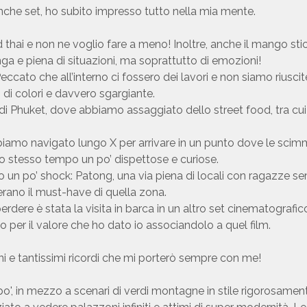
nche set, ho subito impresso tutto nella mia mente.
d thai e non ne voglio fare a meno! Inoltre, anche il mango st
ga e piena di situazioni, ma soprattutto di emozioni!
ccato che all’interno ci fossero dei lavori e non siamo riuscit
di colori e davvero sgargiante.
 Phuket, dove abbiamo assaggiato dello street food, tra cui 
mo navigato lungo X per arrivare in un punto dove le scimmi
llo stesso tempo un po’ dispettose e curiose.
to un po’ shock: Patong, una via piena di locali con ragazze se
 erano il must-have di quella zona.
ere è stata la visita in barca in un altro set cinematografic
 per il valore che ho dato io associandolo a quel film.
zioni e tantissimi ricordi che mi porterò sempre con me!
po', in mezzo a scenari di verdi montagne in stile rigorosamente