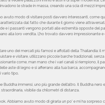
iato a vedere palazzoni infiniti e attimi di super modernità. L
ini invadono le strade in massa, creando una scia di mezzi impr
mo avuto modo di visitare posti davvero interessanti, come que
aratterizzata dal fatto che durante il giorno viene attravers
ende e i passanti vengono portati alle estremità opposte del 
 alla loro vendita. L’ho trovato davvero impressionante e cara
e uno dei mercati più famosi e affollati della Thailandia: i
cquistare e visitare, utilizzano piccole barche tradizionali, se
ionante come, man mano che i vari canali si riempiono, il pass
delle aste di legno e si afferrano alla tua barca, accompagnand
 vario tipo.
 Buddha immensi, uno più grande dell’altro. Il Buddha nero e
traordinaria, visibile da chilometri di distanza.
kok. Abbiamo avuto modo di girarla un po' e mi ha sorpreso c