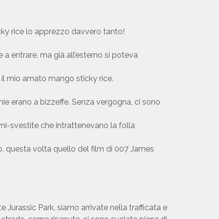
icky rice lo apprezzo davvero tanto!
e a entrare, ma già all’esterno si poteva
il mio amato mango sticky rice.
e erano a bizzeffe. Senza vergogna, ci sono
mi-svestite che intrattenevano la folla
o, questa volta quello del film di 007 James
 Jurassic Park, siamo arrivate nella trafficata e