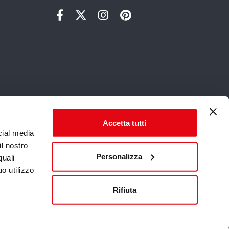
UN'AVVENTURA STRAORDINARIA
Accetta tutti
cial media
il nostro
Personalizza
quali
o utilizzo
Rifiuta