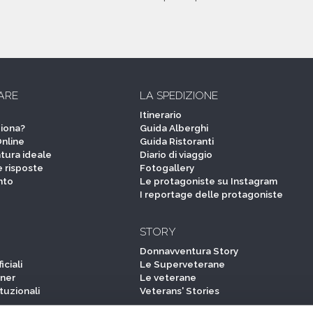
ARE
LA SPEDIZIONE
Itinerario
iona?
Guida Alberghi
Online
Guida Ristoranti
tura ideale
Diario di viaggio
 risposte
Fotogallery
nto
Le protagoniste su Instagram
I reportage delle protagoniste
STORY
Donnavventura Story
iciali
Le Superveterane
tner
Le veterane
ituzionali
Veterans' Stories