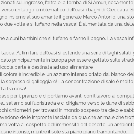
zionati sull’ingresso, l’altra è la tomba di Si Amun, riccament
rso un luogo emblematico dell’oasi, i bagni di Cleopatra. Si tr
agno insieme al suo amante il generale Marco Antonio, una stor
no due volte e si tuffano nella vasca! È alimentata da una dell
e alcuni bambini che si tuffano e fanno il bagno. La vasca inf
appa. Al limitare dell’oasi si estende una serie di laghi salat
andato principalmente in Europa per essere gettato sulle strade
piccola parte è destinata ad uso alimentare.
 colore è incredibile, un azzurro intenso orlato dal bianco del sa
 sorpresa di galleggiare! La concentrazione di sale è molto a
t’altra cosa!
se per il pranzo e ci portiamo avanti con il lavoro ai compute
saliamo sui fuoristrada e ci dirigiamo verso le dune di sabbia
 pochi chilometri, per trovarsi in mondo sospeso tra cielo e sab
i intravedono delle impronte lasciate da qualche animale che tr
rima volta al cospetto dell’immensità del deserto, un ambient
e dune intonse, mentre il sole sta piano piano tramontando.