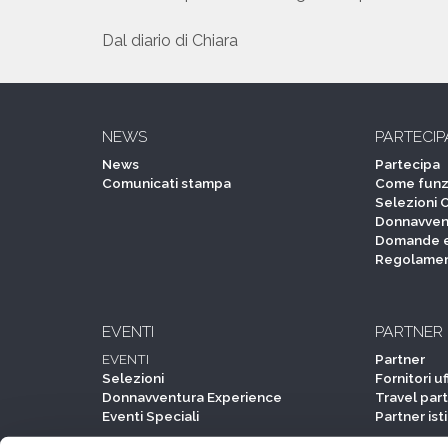
Dal diario di Chiara
NEWS
PARTECIP
News
Partecipa
Comunicati stampa
Come funz
Selezioni 
Donnavven
Domande e
Regolame
EVENTI
PARTNER
EVENTI
Partner
Selezioni
Fornitori uff
Donnavventura Experience
Travel par
Eventi Speciali
Partner ist