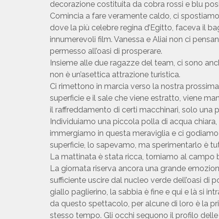
decorazione costituita da cobra rossi e blu posi
Comincia a fare veramente caldo, ci spostiamo ve
dove la più celebre regina d’Egitto, faceva il b
innumerevoli film. Vanessa e Aliai non ci pensa
permesso all’oasi di prosperare.
Insieme alle due ragazze del team, ci sono anch
non è un’asettica attrazione turistica.
Ci rimettono in marcia verso la nostra prossima t
superficie e il sale che viene estratto, viene m
il raffreddamento di certi macchinari, solo una 
Individuiamo una piccola polla di acqua chiara, il
immergiamo in questa meraviglia e ci godiamo la
superficie, lo sapevamo, ma sperimentarlo è tut
La mattinata è stata ricca, torniamo al campo ba
La giornata riserva ancora una grande emozione… 
sufficiente uscire dal nucleo verde dell’oasi di
giallo paglierino, la sabbia è fine e qui e là s
da questo spettacolo, per alcune di loro è la p
stesso tempo. Gli occhi seguono il profilo dell