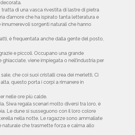
e decorata.
atta di una vasca rivestita di lastre di pietra
ia d’amore che ha ispirato tanta letteratura e
e innumerevoli sorgenti naturali che hanno
atti, è frequentata anche dalla gente del posto,
i, grazie e piccoli. Occupano una grande
 ghiacciate, viene impiegata o nell’industria per
le, che coi suoi cristalli crea dei merletti. Ci
lta, questo porta i corpi a rimanere in
r nelle ore più calde.
. Siwa regala scenari molto diversi tra loro, è
bia. Le dune si susseguono con il loro colore
otterella nella notte. Le ragazze sono ammaliate
e naturale che trasmette forza e calma allo