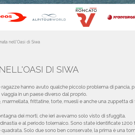
ata nell'Oasi di Siwa
ELL'OASI DI SIWA
 alcune ragazze hanno avuto qualche piccolo problema di panci
viaggia in un paese diverso dal proprio.
marmellata, frittatine, torte, muesli e anche una zuppetta di fa
tagna dei morti, che ieri avevamo solo visto di sfuggita.
VI dinastia e al periodo tolemaico. Sono state identificate 12
 quadrata. Solo due sono ben conservate, la prima è una tom