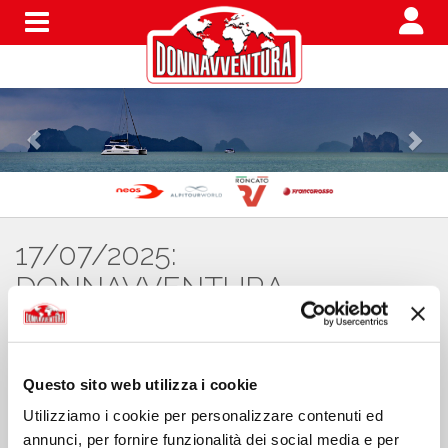
Menu
17/07/2025:
DONNAVVENTURA
EXPERIENCE: KAZAKISTAN -
VIAGGIO TRA FUTURO E
TRADIZIONE
Questo sito web utilizza i cookie
Utilizziamo i cookie per personalizzare contenuti ed
annunci, per fornire funzionalità dei social media e per
Donnavventura
, che in oltre 35 anni di esplorazioni ha