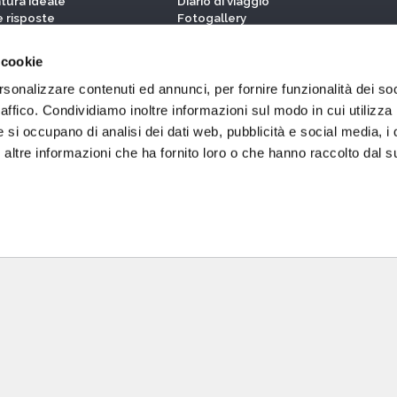
tura ideale
Diario di viaggio
 risposte
Fotogallery
nto
Le protagoniste su Instagram
I reportage delle protagoniste
 cookie
rsonalizzare contenuti ed annunci, per fornire funzionalità dei so
STORY
raffico. Condividiamo inoltre informazioni sul modo in cui utilizza 
Donnavventura Story
e si occupano di analisi dei dati web, pubblicità e social media, i 
iciali
Le Superveterane
ltre informazioni che ha fornito loro o che hanno raccolto dal su
tner
Le veterane
ituzionali
Veterans' Stories