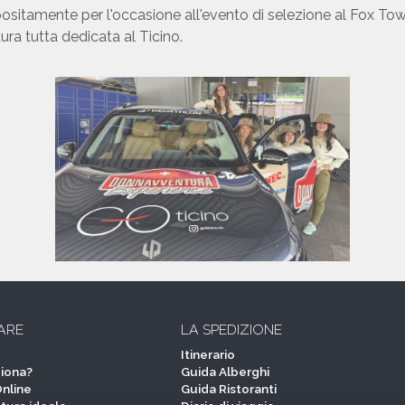
ositamente per l'occasione all'evento di selezione al Fox Tow
ra tutta dedicata al Ticino.
ARE
LA SPEDIZIONE
Itinerario
iona?
Guida Alberghi
Online
Guida Ristoranti