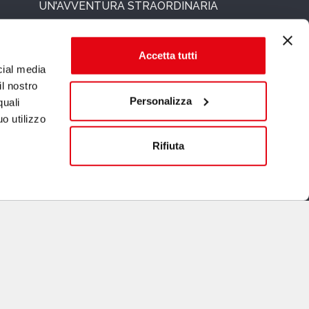
UN'AVVENTURA STRAORDINARIA
Accetta tutti
cial media
il nostro
Personalizza
quali
o utilizzo
Rifiuta