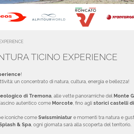
EXPERIENCE
NTURA TICINO EXPERIENCE
perience
!
ttività: un concentrato di natura, cultura, energia e bellezza!
heologico di Tremona
, alle vette panoramiche del
Monte 
 fascino autentico come
Morcote
, fino agli
storici castelli d
ppe iconiche come
Swissminiatur
e momenti tra natura e gus
Splash & Spa
, ogni giornata sarà alla scoperta del territorio.